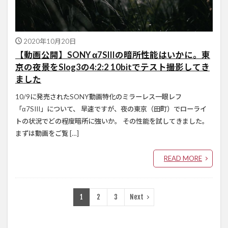
2020年10月20日
【動画公開】SONY α7SIIIの暗所性能はいかに。東
京の夜景をSlog3の4:2:2 10bitでテスト撮影してき
ました
10/9に発売されたSONY動画特化のミラーレス一眼レフ
「α7SIII」について、 早速ですが、夜の東京（田町）でローライ
トの状況でどの程度暗所に強いか。 その性能を試してきました。
まずは動画をご覧 […]
READ MORE
1
2
3
Next