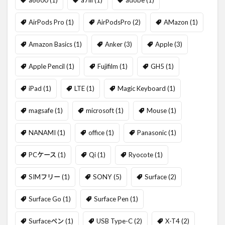
a6600
(1)
a7iii
(1)
adobe
(1)
AirPods Pro
(1)
AirPodsPro
(2)
AMazon
(1)
Amazon Basics
(1)
Anker
(3)
Apple
(3)
Apple Pencil
(1)
Fujifilm
(1)
GH5
(1)
iPad
(1)
LTE
(1)
Magic Keyboard
(1)
magsafe
(1)
microsoft
(1)
Mouse
(1)
NANAMI
(1)
office
(1)
Panasonic
(1)
PCケース
(1)
Qi
(1)
Ryocote
(1)
SIMフリー
(1)
SONY
(5)
Surface
(2)
Surface Go
(1)
Surface Pen
(1)
Surfaceペン
(1)
USB Type-C
(2)
X-T4
(2)