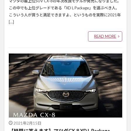
マツダの最上位SUV CX-8の年次改良モデルが発売になりました。
この中でも上位グレードである「XD L Package」を選ぶべき人、
こういう人が買うと満足できますよ、というものを実際に2021年
[…]
READ MORE
2021年2月15日
【疑問に答えます】マツダCX-8 XD L Package