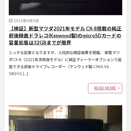
2021年4月9日
【検証】新型マツダ2021年モデル CX-8搭載の純正
前後録画ドラレコ(Kenwood製)のmicroSDカードの
容量拡張は32GBまでが限界
ニッチな記事となりますが、人柱的な検証結果を掲載。 新型マツ
ダCX-8（2021年次改良モデル）に純正ディーラーオプションで追
加できる前後ドライブレコーダー（ケンウッド製 C9KA V6
580/55 […]
READ MORE