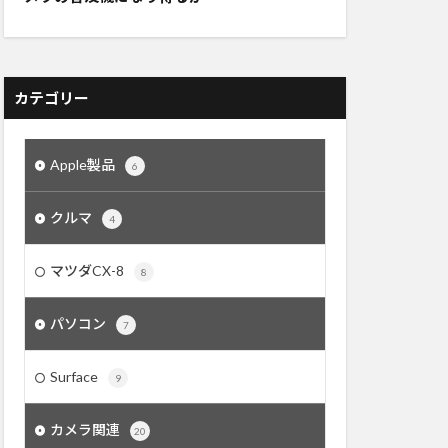
カテゴリー
Apple製品
6
クルマ
4
マツダCX-8
8
パソコン
7
Surface
9
カメラ関連
20