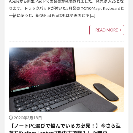
Appleから新型iPad Proの発売が発表されました。発売は3/25とな
ります。トラックパッドが付いた5月発売予定のMagic Keyboardと
一緒に使うと、新型iPad Proはもはや画面とキ […]
READ MORE
2020年3月18日
【ノートPC選びで悩んでいる方必見！】今さら型
落ちSurface Laptop2を中古で購入した理由