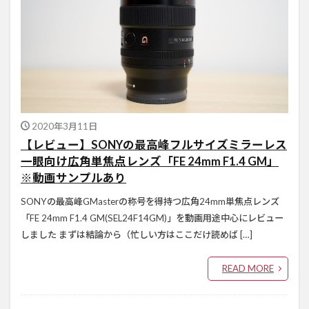
2020年3月11日
【レビュー】SONYの最高峰フルサイズミラーレス
一眼向け広角単焦点レンズ「FE 24mm F1.4 GM」
※動画サンプルあり
SONYの最高峰GMasterの称号を得持つ広角24mm単焦点レンズ
「FE 24mm F1.4 GM(SEL24F14GM)」を動画用途中心にレビュー
しました まずは結論から（忙しい方はここだけ読めば […]
READ MORE