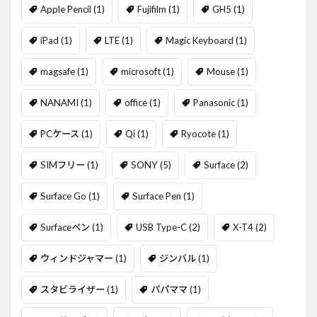
Apple Pencil
(1)
Fujifilm
(1)
GH5
(1)
iPad
(1)
LTE
(1)
Magic Keyboard
(1)
magsafe
(1)
microsoft
(1)
Mouse
(1)
NANAMI
(1)
office
(1)
Panasonic
(1)
PCケース
(1)
Qi
(1)
Ryocote
(1)
SIMフリー
(1)
SONY
(5)
Surface
(2)
Surface Go
(1)
Surface Pen
(1)
Surfaceペン
(1)
USB Type-C
(2)
X-T4
(2)
ウィンドジャマー
(1)
ジンバル
(1)
スタビライザー
(1)
パパママ
(1)