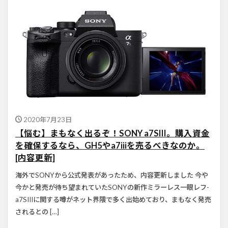
2020年7月23日
【悩む】まもなく出るぞ！SONY a7SIII。購入資金
を確保するなら、GH5やa7iiiを売るべきなのか。
[内容更新]
海外でSONYから公式発表があったため、内容更新しました 今や
今かと発売が待ち望まれていたSONYの新作ミラーレス一眼レフ-
a7SIIIに関する噂がネット界隈で多く出始めており、まもなく発売
されるとの […]