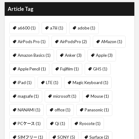
Article Tag
a6600
(1)
a7iii
(1)
adobe
(1)
AirPods Pro
(1)
AirPodsPro
(2)
AMazon
(1)
Amazon Basics
(1)
Anker
(3)
Apple
(3)
Apple Pencil
(1)
Fujifilm
(1)
GH5
(1)
iPad
(1)
LTE
(1)
Magic Keyboard
(1)
magsafe
(1)
microsoft
(1)
Mouse
(1)
NANAMI
(1)
office
(1)
Panasonic
(1)
PCケース
(1)
Qi
(1)
Ryocote
(1)
SIMフリー
(1)
SONY
(5)
Surface
(2)