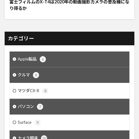
富士フィルムのX-T4は2020年の動画撮影カメラの普及機にな
り得るか
カテゴリー
Apple製品
6
クルマ
4
マツダCX-8
8
パソコン
7
Surface
9
カメラ関連
20