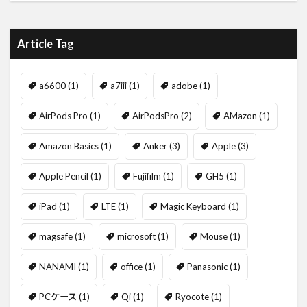
Article Tag
a6600
(1)
a7iii
(1)
adobe
(1)
AirPods Pro
(1)
AirPodsPro
(2)
AMazon
(1)
Amazon Basics
(1)
Anker
(3)
Apple
(3)
Apple Pencil
(1)
Fujifilm
(1)
GH5
(1)
iPad
(1)
LTE
(1)
Magic Keyboard
(1)
magsafe
(1)
microsoft
(1)
Mouse
(1)
NANAMI
(1)
office
(1)
Panasonic
(1)
PCケース
(1)
Qi
(1)
Ryocote
(1)