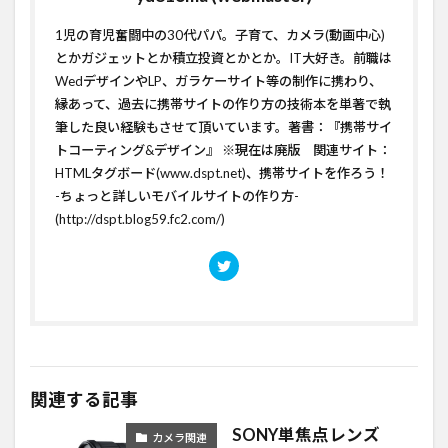
1児の育児奮闘中の30代パパ。子育て、カメラ(動画中心)
とかガジェットとか積立投資とかとか。IT大好き。前職は
WedデザインやLP、ガラケーサイト等の制作に携わり、
縁あって、過去に携帯サイトの作り方の技術本を単著で執
筆した良い経験もさせて頂いています。著書：『携帯サイ
トコーティング&デザイン』 ※現在は廃版 関連サイト：
HTMLタグボード(www.dspt.net)
、
携帯サイトを作ろう！
-ちょっと詳しいモバイルサイトの作り方-
(http://dspt.blog59.fc2.com/)
関連する記事
SONY単焦点レンズ
カメラ関連