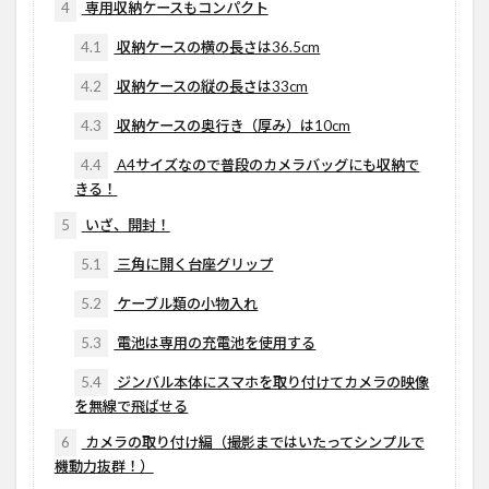
4
専用収納ケースもコンパクト
4.1
収納ケースの横の長さは36.5cm
4.2
収納ケースの縦の長さは33cm
4.3
収納ケースの奥行き（厚み）は10cm
4.4
A4サイズなので普段のカメラバッグにも収納で
きる！
5
いざ、開封！
5.1
三角に開く台座グリップ
5.2
ケーブル類の小物入れ
5.3
電池は専用の充電池を使用する
5.4
ジンバル本体にスマホを取り付けてカメラの映像
を無線で飛ばせる
6
カメラの取り付け編（撮影まではいたってシンプルで
機動力抜群！）