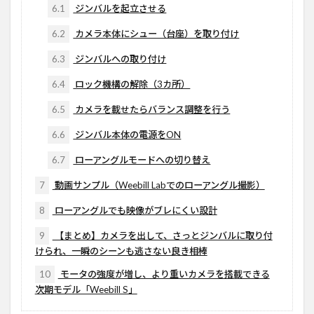
6.1
ジンバルを起立させる
6.2
カメラ本体にシュー（台座）を取り付け
6.3
ジンバルへの取り付け
6.4
ロック機構の解除（3カ所）
6.5
カメラを載せたらバランス調整を行う
6.6
ジンバル本体の電源をON
6.7
ローアングルモードへの切り替え
7
動画サンプル（Weebill Labでのローアングル撮影）
8
ローアングルでも映像がブレにくい設計
9
【まとめ】カメラを出して、さっとジンバルに取り付
けられ、一瞬のシーンも逃さない良き相棒
10
モータの強度が増し、より重いカメラを搭載できる
次期モデル「Weebill S」